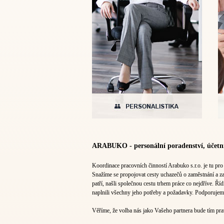
ARABUKO - personální poradenství, účetni
Koordinace pracovních činností Arabuko s.r.o. je tu pro
Snažíme se propojovat cesty uchazečů o zaměstnání a zam
patří, našli společnou cestu trhem práce co nejdříve. Ř
naplnili všechny jeho potřeby a požadavky. Podporujem
Věříme, že volba nás jako Vašeho partnera bude tím p