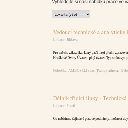
Vyhledejte si naši nabídku práce ve v
Vedoucí technické a analytické 
Lokace: Jihlava
Pro našeho zákazníka, který patří mezi přední zpracova
Hruškové Dvory Úvazek: plný úvazek Typ smlouvy: pra
Pobočka: AMBOSELI s.r.o. (Praha), adresa: Tře
Dělník třídící linky - Technická
Lokace: Plzeň
Co nabízíme: Zajímavé platové podmínky, možnost ubyt