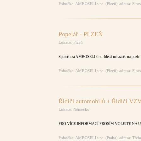
Pobočka: AMBOSELI s.r.o. (Plzeň), adresa: Slo
Popelář - PLZEŇ
Lokace: Plzeň
Společnost AMBOSELI s.r.o. hledá uchazeče na pozici 
Pobočka: AMBOSELI s.r.o. (Plzeň), adresa: Slo
Řidiči automobilů + Řidiči VZV
Lokace: Německo
PRO VÍCE INFORMACÍ PROSÍM VOLEJTE NA U
Pobočka: AMBOSELI s.r.o. (Praha), adresa: Tře