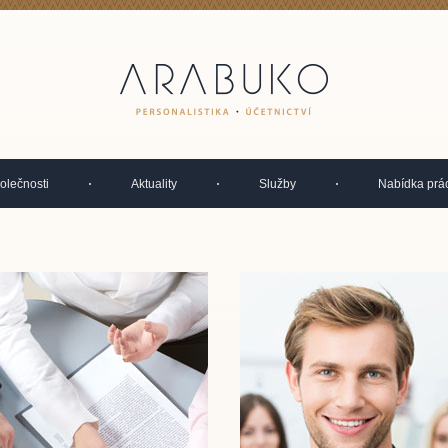
olečnosti
Aktuality
Služby
Nabídka prá