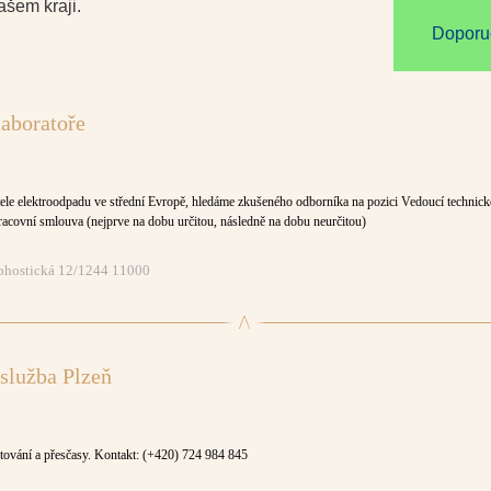
ašem kraji.
Doporuč
laboratoře
tele elektroodpadu ve střední Evropě, hledáme zkušeného odborníka na pozici Vedoucí technické
covní smlouva (nejprve na dobu určitou, následně na dobu neurčitou)
bohostická 12/1244 11000
 služba Plzeň
ování a přesčasy. Kontakt: (+420) 724 984 845