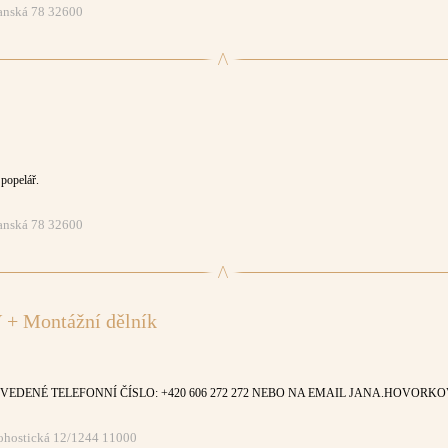
vanská 78 32600
popelář.
vanská 78 32600
 + Montážní dělník
VEDENÉ TELEFONNÍ ČÍSLO: +420 606 272 272 NEBO NA EMAIL JANA.HOVOR
bohostická 12/1244 11000