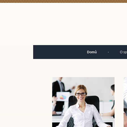
Domů
O sp